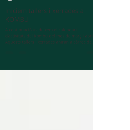
restaurantkombu
11 mar 2016
3 min de lectura
Iniciem tallers i xerrades a
KOMBU
A continuació us deixem el calendari
d’activitats del Kombu del mes de març i abril.
Aquests tallers i xerrades aniran a càrrec de
l’Anna...