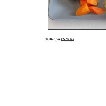
© 2020 per
CM Vallès